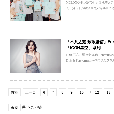
MCLON曼卡龙珠宝七夕寻找萤火
人，抖音千万级流量达人等几百位选
「不凡之耀 致敬坚信」Fore
「ICON星空」系列
FOR 不凡之耀 致敬坚信 Foreverm
目上市 Forevermark永恒印记品牌
11
首页
上一页
6
7
8
9
10
12
13
共
37
页
550
条
末页