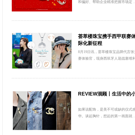
和偏好、帮助企业精准把握市场定 
荟萃楼珠宝携手西甲联赛
际化新征程
8月19日讯，荟萃楼珠宝品牌代言张天
赛体验官，现身西班牙人迎战塞维利
REVIEW洄顾丨生活中的
如果说配饰，是美不可或缺的仪式
华。谈起胸针，想起的第一画面就 