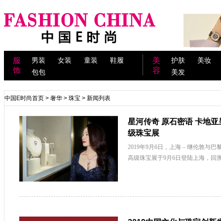
服
男装
女装
童装
鞋履
美
护肤
美妆
饰
容
包包
美发
中国E时尚首页
>
奢华
>
珠宝
> 新闻列表
星河传奇 原石密语 卡地亚呈
级珠宝展
2019年9月6日，上海 – 继伦敦与
高级珠宝展于9月6日登陆上海，回