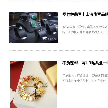
翠竹林翡翠丨上海翡翠品
8月23日晚，翠竹林翡翠上海富悦
行。上海松江地区知名商界人士、 
不负韶华，与UR曜共赴一
年岁渐长，前路漫漫，曾经少年的
不再常怀年少的梦想，在这竞走奔 