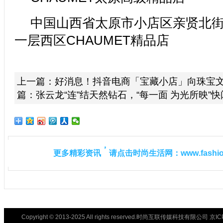
中国山西省太原市小店区亲贤北街
一层西区CHAUMET精品店
上一篇：
好消息！抖音电商「宝藏小店」向珠宝
篇：
张云龙“连”结天然钻石，“每一面 为光所映”
更
多
精
彩
资
讯
，
请
点
击
时
尚
生
活
网
：
w
w
w
.
f
a
s
h
i
Copyright © 2013-2025 All rights reserved.时尚互联传媒科技有限公司 京I