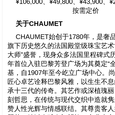
¥106,000、¥49,800、¥43,900、¥
按需定价
关于
CHAUMET
CHAUMET始创于1780年，是奢
旗下历史悠久的法国殿堂级珠宝艺术
大师”盛誉，现身众多法国里程碑式历
年首位入驻巴黎芳登广场为其奠定“全
基，自1907年至今屹立广场中心。
匠心卓艺诠释巴黎风雅，以生生不息
承十三代的传奇。其艺作或深植瑰丽
刻哲思，在传统与现代交织中造就隽
赞人性光辉与情感联结。其尊贵客人