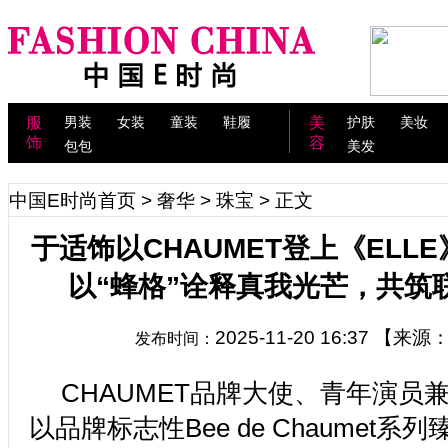
服
男装
女装
童装
鞋履
美
护肤
美妆
饰
容
包包
美发
中国E时尚首页
>
奢华
>
珠宝
> 正文
于适饰以CHAUMET登上《ELL
以“蜂格”诠释真我光芒，共筑
2025-11-20 16:37
【来源
发布时间：
CHAUMET品牌大使、青年演员
以品牌标志性Bee de Chaumet系