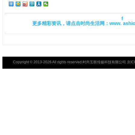
h
更
多
精
彩
资
讯
，
请
点
击
时
尚
生
活
网
：
w
w
w
.
f
a
s
i
Copyright © 2013-2026 All rights reserved.时尚互联传媒科技有限公司 京I