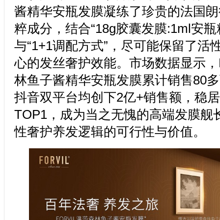
酱精华安瓶发膜凝练了珍贵的法国朗
粹成分，结合“18g胶囊发膜:1ml安
与“1+1调配方式”，尽可能保留了
心的发丝奢护效能。市场数据显示，F
林鱼子酱精华安瓶发膜累计销售80
抖音双平台均创下2亿+销售额，稳
TOP1，成为当之无愧的高端发膜舰
性奢护养发逻辑的可行性与价值。