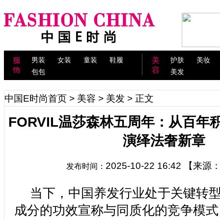
服
男装
女装
童装
鞋履
美
护肤
美妆
饰
容
包包
美发
中国E时尚首页
>
美容
>
美发
> 正文
FORVIL温莎森林五周年：从百
演绎法奢新章
2025-10-22 16:42
【来源
发布时间：
当下，中国养发行业处于关键转
成分的功效宣称与同质化的竞争模式